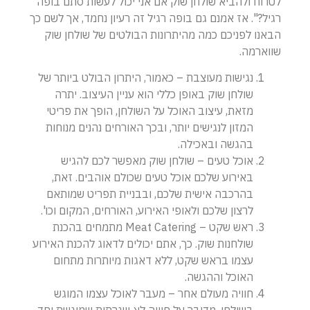
לטרוח ולהביא שולחן שוק אם אני יכול לעשות סתם בופה
רגיל?". אז אמנם גם בופה רגיל זה רעיון נחמד, אך לשם כך
הבאנו לפניכם כמה מהיתרונות הבולטים של שולחן שוק
שווארמה.
נגישות מעוצבת – כאמור, היתרון הבולט ביותר של
שולחן שוק באופן כללי הוא עניין העיצוב. יתרה
מזאת, עיצוב האוכל על השולחן, הופך את פריטי
המזון לנגישים יותר, ובכך האורחים נהנים מנוחות
בהגשה ובאכילה.
אוכל טעים – שולחן שוק מאפשר לכם להגיש
באירוע שלכם אוכל טעים שכולם אוהבים. זאת,
בהרכבה אישית שלכם, ובבניית תפריט שמותאם
לרצון שלכם ולאופי האירוע, האורחים, המקום וכו'.
ראש שקט – Meat Catering מתמחים בהכנת
שולחנות שוק. כך, אתם יכולים לדאוג להכנת האירוע
עצמו בראש שקט, ללא דאגות מיותרות מתחום
האוכל וההגשה.
חוויה מעולם אחר – מעבר לאוכל עצמו המוגש