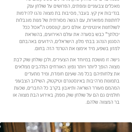
מאכלים צבעוניים ומפתים, הפרושׂים על שולחן ענק
בנדיבות אין קץ. בעבר, מסיבות בת מצווה נהגו להידמות
לחתונות מפוארות, עם הגשה מסורתית של מנות מוגבלות
לשולחנות אינטימיים. אולם כיום, קונספט ה"אכול ככל
יכולתך" כבש בסערה את עולם האירועים, בהשראת
הסגנון הנהוג בבתי מלון. הישראלים, הידועים באהבתם
למזון בשפע, מיד אימצו את הטרנד הזה בחום.
גישה זו מושכת במיוחד את הצעירים, ולכן שולחן שוק לבת
מצווה הופך ליותר ויותר נפוץ. האורחים הנלהבים ממלאים
את צלחותיהם בכל מה שעינם חומדת, ומיד מתעדים
בתמונות מרהיבות באינסטגרם וטיקטוק. השילוב הצבעוני
המהמם מעורר השראה ותיאבון בקרב כל החברים, שכעת
חולמים גם הם על שולחן שוק מפנק באירוע הבת מצווה או
בר המצווה שלהם.