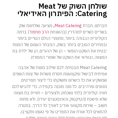
שולחן השוק של Meat
Catering: הפיתרון האידיאלי
חברתנו, חברת
Meat Catering
,
מציעה שולחנות שוק
בשריים כשרים למהדרין (בהשגחת
הרב מחפוד
) ברמה
הקולינרית הגבוהה ביותר, מחומרי הגלם הטריים ביותר
ובמחירים הטובים ביותר בשוק. המבחר העצום של המנות
יבטיח את השקט הנפשי – הן של ההורים, הן של ילדת בת
המצווה, ובוודאי את השקט של שומרי המסורת.
Meat Catering מבטיחה לכם שילוב מנצח של אהבה
אמיתית לבישול ומקצוענות חסרת פשרות של צוות השפים
שמשקיע את כל כישרונו ותשוקתו כדי ליצור תפריטים
מגוונים ומרהיבים. כל מנה מוכנה בקפידה, כדי להגיש לכם
חוויה קולינרית בלתי נשכחת, ולצעירים – חוויית בת מצווה
שלא תישכח (הטיקטוק והאינסטגרם יעידו). ולא פחות
חשוב – שירות מקצועי ואדיב לאורך כל הדרך, במטרה
להתאים לכל אורח את התפריט על פי טעמו ותקציבו,
ולהבטיח שהאירוע יתנהל לכל אורכו בצורה חלקה