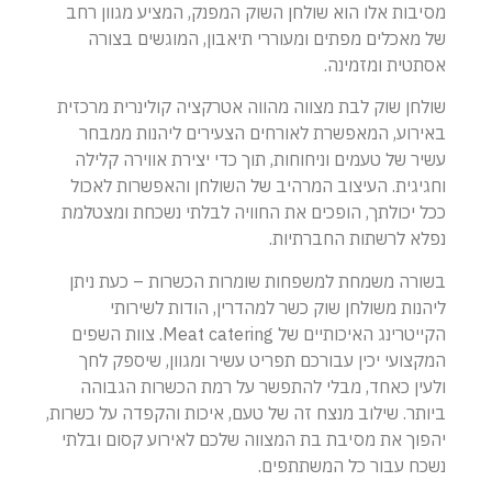
מסיבות אלו הוא שולחן השוק המפנק, המציע מגוון רחב
של מאכלים מפתים ומעוררי תיאבון, המוגשים בצורה
אסתטית ומזמינה.
שולחן שוק לבת מצווה מהווה אטרקציה קולינרית מרכזית
באירוע, המאפשרת לאורחים הצעירים ליהנות ממבחר
עשיר של טעמים וניחוחות, תוך כדי יצירת אווירה קלילה
וחגיגית. העיצוב המרהיב של השולחן והאפשרות לאכול
ככל יכולתך, הופכים את החוויה לבלתי נשכחת ומצטלמת
נפלא לרשתות החברתיות.
בשורה משמחת למשפחות שומרות הכשרות – כעת ניתן
ליהנות משולחן שוק כשר למהדרין, הודות לשירותי
הקייטרינג האיכותיים של Meat catering. צוות השפים
המקצועי יכין עבורכם תפריט עשיר ומגוון, שיספק לחך
ולעין כאחד, מבלי להתפשר על רמת הכשרות הגבוהה
ביותר. שילוב מנצח זה של טעם, איכות והקפדה על כשרות,
יהפוך את מסיבת בת המצווה שלכם לאירוע קסום ובלתי
נשכח עבור כל המשתתפים.